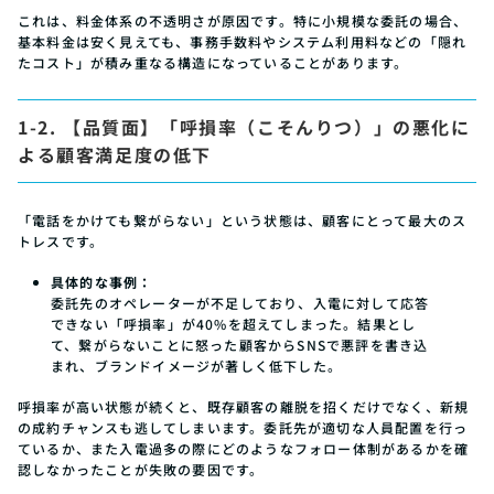
これは、料金体系の不透明さが原因です。特に小規模な委託の場合、
基本料金は安く見えても、事務手数料やシステム利用料などの「隠れ
たコスト」が積み重なる構造になっていることがあります。
1-2. 【品質面】「呼損率（こそんりつ）」の悪化に
よる顧客満足度の低下
「電話をかけても繋がらない」という状態は、顧客にとって最大のス
トレスです。
具体的な事例：
委託先のオペレーターが不足しており、入電に対して応答
できない「呼損率」が40%を超えてしまった。結果とし
て、繋がらないことに怒った顧客からSNSで悪評を書き込
まれ、ブランドイメージが著しく低下した。
呼損率が高い状態が続くと、既存顧客の離脱を招くだけでなく、新規
の成約チャンスも逃してしまいます。委託先が適切な人員配置を行っ
ているか、また入電過多の際にどのようなフォロー体制があるかを確
認しなかったことが失敗の要因です。