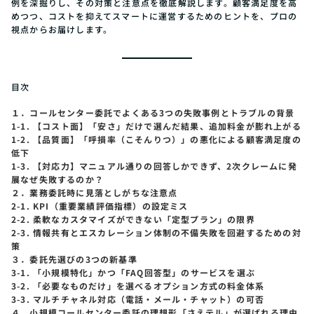
例を深掘りし、その対策と注意点を徹底解説します。顧客満足度を高
めつつ、コストを抑えてスマートに運営するためのヒントを、プロの
視点からお届けします。
目次
１．コールセンター委託でよくある3つの失敗事例とトラブルの背景
1-1. 【コスト面】「安さ」だけで選んだ結果、追加料金が膨れ上がる
1-2. 【品質面】「呼損率（こそんりつ）」の悪化による顧客満足度の
低下
1-3. 【対応力】マニュアル通りの回答しかできず、2次クレームに発
展なぜ失敗するのか？
２．業務委託時に見落としがちな注意点
2-1. KPI（重要業績評価指標）の設定ミス
2-2. 柔軟なカスタマイズができない「定型プラン」の限界
2-3. 情報共有とエスカレーション体制の不備失敗を回避するための対
策
３．委託先選びの3つの新基準
3-1. 「小規模特化」かつ「FAQ回答型」のサービスを選ぶ
3-2. 「必要なものだけ」を選べるオプション方式の料金体系
3-3. マルチチャネル対応（電話・メール・チャット）の可否
４．小規模コールセンター委託の理想形「さえテル」が選ばれる理由